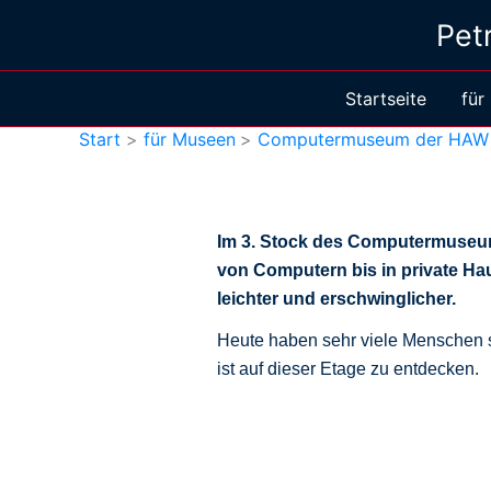
Zum
Pet
Inhalt
springen
Startseite
für
Start
für Museen
Computermuseum der HAW 
Im 3. Stock des Computermuseum
von Computern bis in private Ha
leichter und erschwinglicher.
Heute haben sehr viele Menschen s
ist auf dieser Etage zu entdecken.