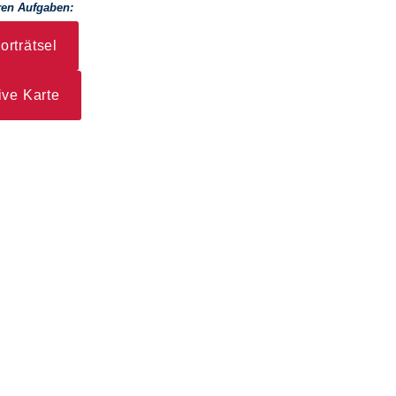
ren Aufgaben:
rträtsel
ive Karte