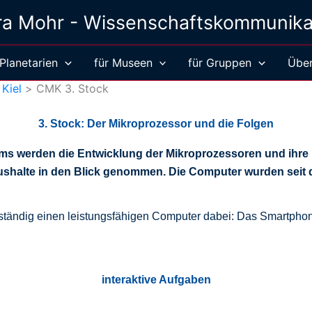
ra Mohr - Wissenschaftskommunika
 Planetarien
für Museen
für Gruppen
Über
Kiel
CMK 3. Stock
3. Stock: Der Mikroprozessor und die Folgen
s werden die Entwicklung der Mikroprozessoren und ihre 
ushalte in den Blick genommen. Die Computer wurden seit d
tändig einen leistungsfähigen Computer dabei: Das Smartphon
interaktive Aufgaben